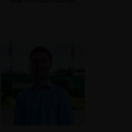
YEAR 5 ADVISORY TEACHER
SETH CABERO