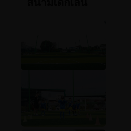
สนามเด็กเล่น