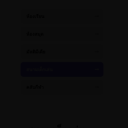
ห้องเรียน
ห้องสมุด
มัลติมีเดีย
สนามเด็กเล่น
คลับกีฬา