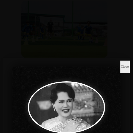
Close