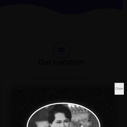
Our Location
ซอย อ่อนนุช 30 แยก 7 เขต/
แขวงสวนหลวง กรุงเทพฯ 10250
Close
เบอร์โทรศัพท์