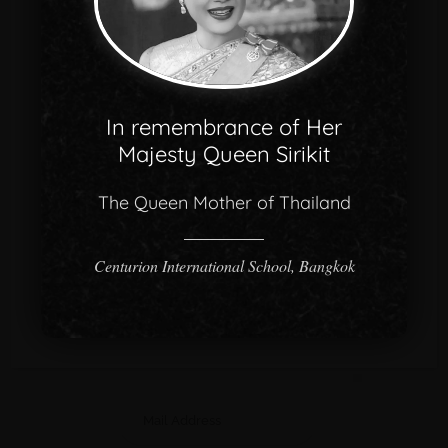
+66 ‭2-024-9762
In remembrance of Her
Majesty Queen Sirikit
อีเมล์
The Queen Mother of Thailand
info@cisb.ac.th
Centurion International School, Bangkok