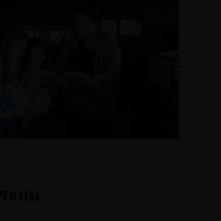
ประถม