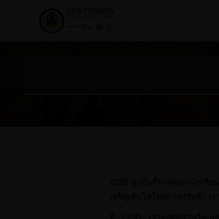
CISB มุ่งมั่นที่จะพัฒนานักเ
เจริญเติบโตโดยการปรับตัว เรา
ที่ CISB เราผสมผสานวัฒนธรร